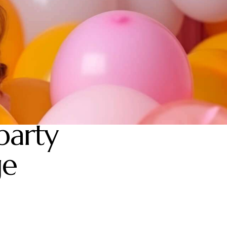
party
ge