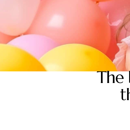
The 
t