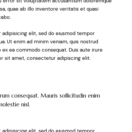
tus error sit voluptatem accusantium doloremque
, quae ab illo inventore veritatis et quasi
cabo.
 adipisicing elit, sed do eiusmod tempor
qua. Ut enim ad minim veniam, quis nostrud
uip ex ea commodo consequat. Duis aute irure
 sit amet, consectetur adipiscing elit.
trum consequat. Mauris sollicitudin enim
lestie nisl.
 adipisicing elit, sed do eiusmod tempor