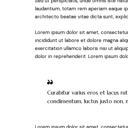
Sed ut perspiciatis, unde omnis iste na
laudantium, totam rem aperiam eaque ipsa
architecto beatae vitae dicta sunt, expli
Lorem ipsum dolor sit amet, consectetur
incididunt ut labore et dolore magna ali
exercitation ullamco laboris nisi ut aliq
dolor in reprehenderit. Lorem ipsum dolor
Curabitur varius eros et lacus ru
condimentum, luctus justo non, mo
Lorem ipsum dolor sit amet, consectetur