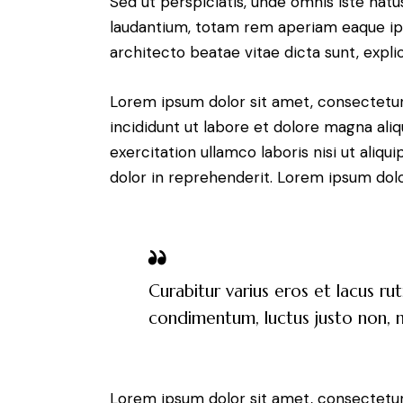
Sed ut perspiciatis, unde omnis iste na
laudantium, totam rem aperiam eaque ipsa
architecto beatae vitae dicta sunt, expli
Lorem ipsum dolor sit amet, consectetur
incididunt ut labore et dolore magna ali
exercitation ullamco laboris nisi ut aliq
dolor in reprehenderit. Lorem ipsum dolor
Curabitur varius eros et lacus ru
condimentum, luctus justo non, mo
Lorem ipsum dolor sit amet, consectetur