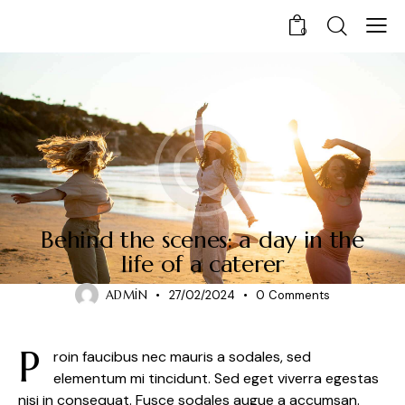
0
STORIES
Behind the scenes: a day in the
life of a caterer
ADMIN
27/02/2024
0
Comments
P
roin faucibus nec mauris a sodales, sed
elementum mi tincidunt. Sed eget viverra egestas
nisi in consequat. Fusce sodales augue a accumsan.