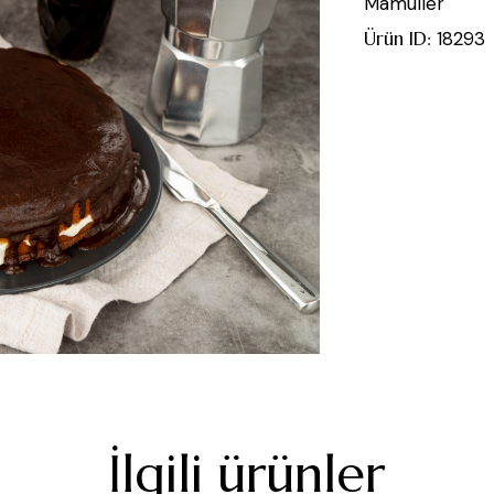
Mamüller
Ürün ID:
18293
İlgili ürünler