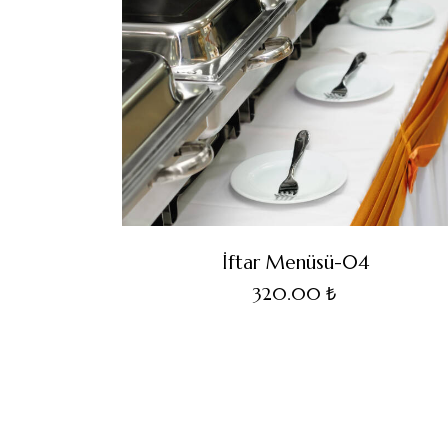
İftar Menüsü-04
320.00
₺