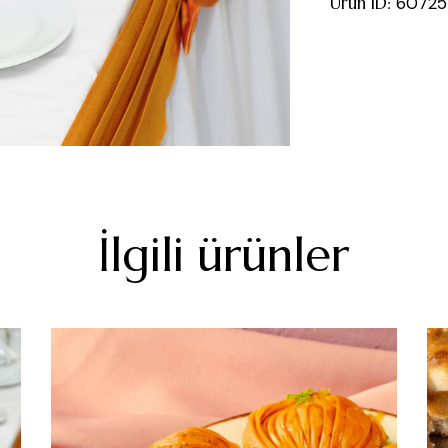
Ürün ID:
60725
İlgili ürünler