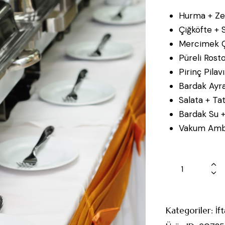
Hurma + Ze
Çiğköfte + 
Mercimek Ç
Püreli Rost
Pirinç Pilavı
Bardak Ayr
Salata + Tat
Bardak Su +
Vakum Ambal
Kategoriler:
İf