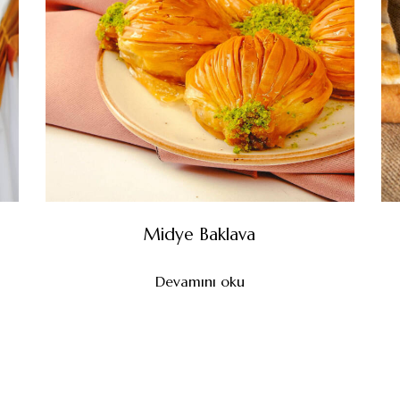
Midye Baklava
Devamını oku