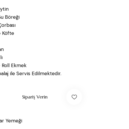
ytin
Su Böreği
orbası
o Köfte
an
lı
 Roll Ekmek
aj ile Servis Edilmektedir.
Sipariş Verin
tar Yemeği