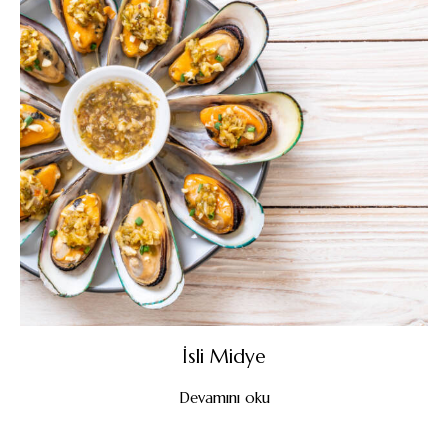
İsli Midye
Devamını oku