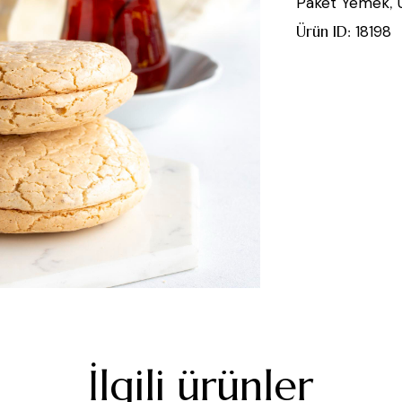
Paket Yemek
,
Ürün ID:
18198
İlgili ürünler