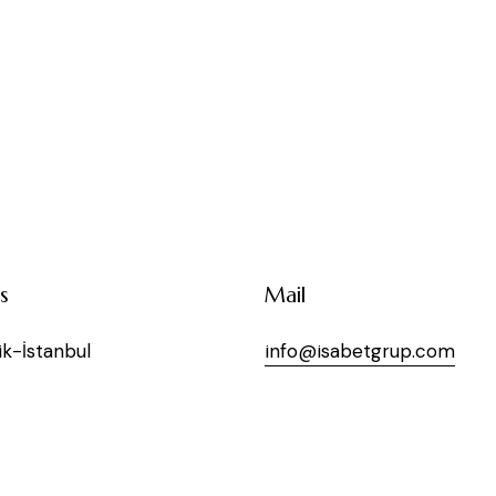
s
Mail
k-İstanbul
info@isabetgrup.com