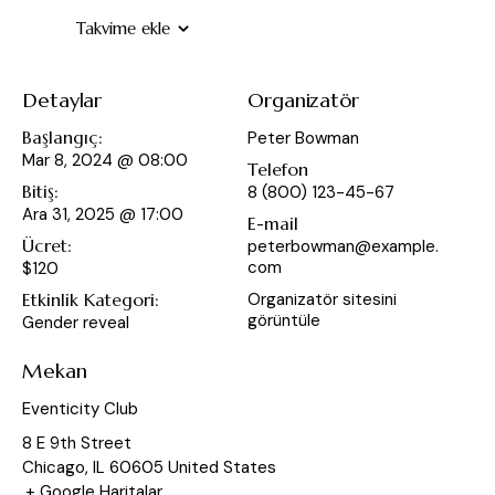
Takvime ekle
Detaylar
Organizatör
Başlangıç:
Peter Bowman
Mar 8, 2024 @ 08:00
Telefon
Bitiş:
8 (800) 123-45-67
Ara 31, 2025 @ 17:00
E-mail
Ücret:
peterbowman@example.
com
$120
Etkinlik Kategori:
Organizatör sitesini
görüntüle
Gender reveal
Mekan
Eventicity Club
8 E 9th Street
Chicago
,
IL
60605
United States
+ Google Haritalar